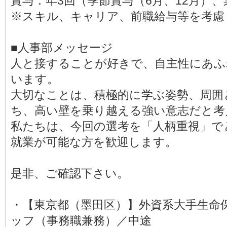
賞与：年3回（季節賞与（6月、12月）、
※スキル、キャリア、前職給与等を考慮
■人事部メッセージ
人と接することが好きで、自主性にあふ
います。
大切なことは、積極的に学ぶ姿勢、周囲
ち、高い壁を乗り越える強い意志だと考
私たちは、今回の選考を「人柄重視」で
就業が可能な方を歓迎します。
是非、ご確認下さい。
・【東京都（墨田区）】外資系大手生命
ッフ（事務職兼務）／中途