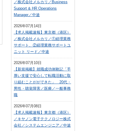
／株式会社メルカリ／Business
Support & HR Operations
Manager／中途
2026年07月14日
【求人掲載速報】東京都（港区）
／株式会社メルカリ／①経理業務
サポート、②経理業務サポートユ
ニット リード／中途
2026年07月10日
【新規掲載】就職成功体験記「手
厚い支援で安心して転職活動に取
り組むことがができた」 20代・
男性・聴覚障害／医療／一般事務
職
2026年07月08日
【求人掲載速報】東京都（港区）
／キヤノン電子テクノロジー株式
会社／システムエンジニア／中途