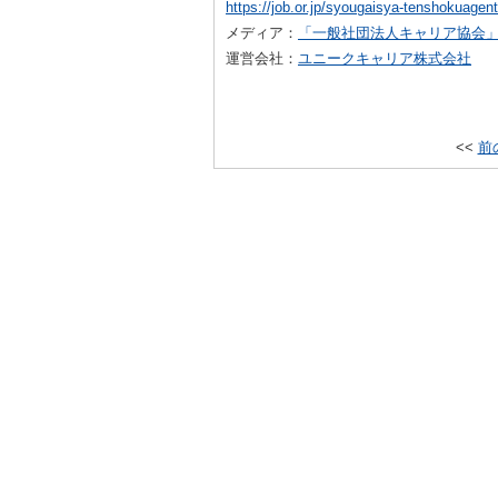
https://job.or.jp/syougaisya-tenshokuagent
メディア：
「一般社団法人キャリア協会
運営会社：
ユニークキャリア株式会社
<<
前