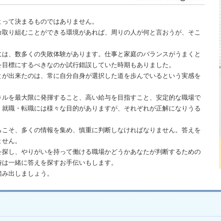
よって決まるものではありません。
命取り組むことができる環境があれば、周りの人が何と言おうが、そこ
には、数多くの失敗体験があります。仕事と家庭のバランスがうまくと
を目標にするべきなのか試行錯誤していた時期もありました。
とが出来たのは、常に自分自身が選択した道を歩んでいるという実感を
キルを最大限に発揮すること、高い給与を目指すこと、安定的な職場で
、就職・転職には様々な目的がありますが、それぞれが正解になりうる
らこそ、多くの情報を集め、慎重に判断しなければなりません。答えを
ません。
を探し、やりがいを持って働ける職場かどうかあなたが判断するための
時は一緒に答えを探すお手伝いもします。
踏み出しましょう。