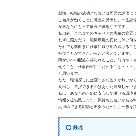
就職・転職の成功と失敗とは周囲の評価に
ご自身が働くことに意義を見出し、一生懸
があなたにとって最高の職場なのです。
私自身、これまでのキャリアの実績の背景
れずに悩んだり、職場環境の変化に伴い何
それでも前向きに仕事に取り組み続けるこ
持つことができたからだと考えています。
障がいへの配慮を得られること、能力やス
働くこと、仕事内容にこだわること・・・
と思います。
ただ、職場探しには画一的な答えが無いか
見出し、選択できるのはあなた自身しかい
私は、あなたのために安心して働ける環境
情報を提供致します。気持ちに迷いがある
納得のできる職場と出会うために、一歩を
経歴