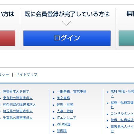
リシー
|
サイトマップ
障害者求人を探す
一般事務、営業事務
無料 就職・転
ス
東京都の障害者求人
英文事務
就職・転職支援
神奈川県の障害者求人
経理・財務
れ
埼玉県の障害者求人
人事・総務
コンサルタント
千葉県の障害者求人
ITエンジニア
就職・転職成功
WEB関連
障害者求人サイ
管理職
方