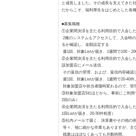
と成長しました。その成長を支えてきた
だからこそ、福利厚生をはじめとした各
■募集職種
①企業間決済を主たる利用目的で入会し
2種のシステムもアクセスして、入会時の
るか確認し、金額設定する
週1回、対象Listが届き、1週間で100
②企業間決済を主たる利用目的で入会し
該加盟店にメール送信、
その返信の管理、および、返信内容確認
週1回、対象Listが届き、1週間で20-
対象加盟店や担当者随時変わるので、管理L
③対象加盟店5社ほどから、事前にご利用予定
2回のみ）
④企業間決済を主たる利用目的で入会し
1回Listが届き、20-30件程度）
⑤社内メールで届く、決算書やその他の
等々、他に細かな作業もありますが、主
残業はほぼなくあっても月数時間。