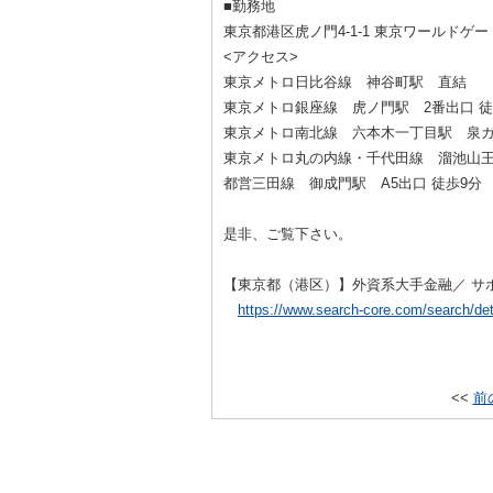
■勤務地
東京都港区虎ノ門4-1-1 東京ワールド
<アクセス>
東京メトロ日比谷線 神谷町駅 直結
東京メトロ銀座線 虎ノ門駅 2番出口 徒
東京メトロ南北線 六本木一丁目駅 泉ガ
東京メトロ丸の内線・千代田線 溜池山王駅
都営三田線 御成門駅 A5出口 徒歩9分
是非、ご覧下さい。
【東京都（港区）】外資系大手金融／ サポー
https://www.search-core.com/search/de
<<
前