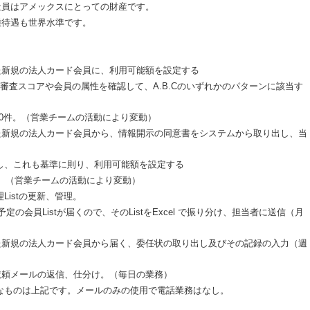
社員はアメックスにとっての財産です。
種待遇も世界水準です。
た新規の法人カード会員に、利用可能額を設定する
審査スコアや会員の属性を確認して、A.B.Cのいずれかのパターンに該当す
－200件。（営業チームの活動により変動）
た新規の法人カード会員から、情報開示の同意書をシステムから取り出し、当
し、これも基準に則り、利用可能額を設定する
40件。（営業チームの活動により変動）
istの更新、管理。
の会員Listが届くので、そのListをExcel で振り分け、担当者に送信（月
た新規の法人カード会員から届く、委任状の取り出し及びその記録の入力（週
依頼メールの返信、仕分け。（毎日の業務）
なものは上記です。メールのみの使用で電話業務はなし。