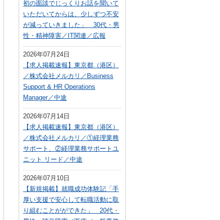
初の面談でじっくりお話を聞いて
いただいてからは、少しずつ不安
が減っていきました」 30代・男
性・精神障害／IT関連／広報
2026年07月24日
【求人掲載速報】東京都（港区）
／株式会社メルカリ／Business
Support & HR Operations
Manager／中途
2026年07月14日
【求人掲載速報】東京都（港区）
／株式会社メルカリ／①経理業務
サポート、②経理業務サポートユ
ニット リード／中途
2026年07月10日
【新規掲載】就職成功体験記「手
厚い支援で安心して転職活動に取
り組むことがができた」 20代・