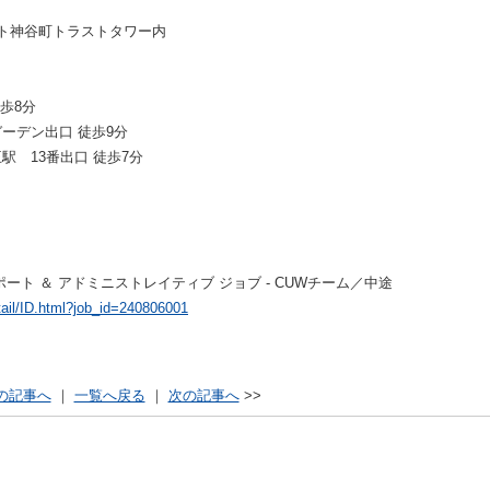
ゲート神谷町トラストタワー内
歩8分
ーデン出口 徒歩9分
 13番出口 徒歩7分
ト ＆ アドミニストレイティブ ジョブ - CUWチーム／中途
tail/ID.html?job_id=240806001
の記事へ
｜
一覧へ戻る
｜
次の記事へ
>>