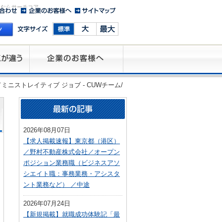
人ならサーチコア
ニストレイティブ ジョブ - CUWチーム/
2026年08月07日
【求人掲載速報】東京都（港区）
／野村不動産株式会社／オープン
ポジション業務職（ビジネスアソ
シエイト職：事務業務・アシスタ
ント業務など） ／中途
2026年07月24日
【新規掲載】就職成功体験記「最