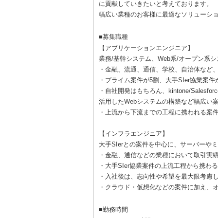
に貢献していきたいと考えております。
幅広い業種のお客様に最適なソリューシ
■募集職種
【アプリケーションエンジニア】
業務/基幹システム、Web系/オープン
・金融、流通、通信、学校、自治体など
・プライム案件が5割、大手SIer協業案件
・自社開発はもちろん、kintone/Sal
活用したWebシステムの構築など幅広い
・上流から下流までの工程に携われる案
【インフラエンジニア】
大手SIerとの案件を中心に、サーバー
・金融、通信などの業種において取引実
・大手SIer協業案件の上流工程から携わ
・入社後は、志向性や希望を最大限考慮
・クラウド・仮想化などの案件に加え、
■勤務時間