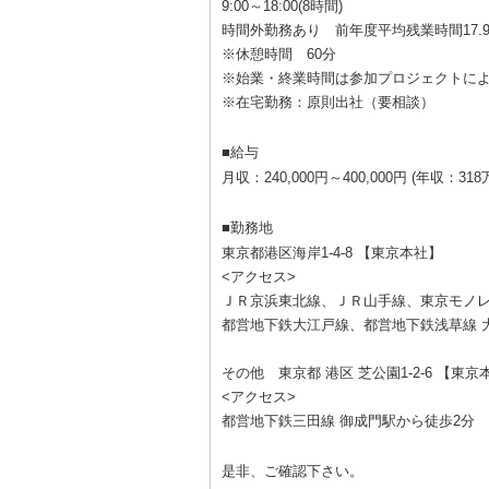
9:00～18:00(8時間)
時間外勤務あり 前年度平均残業時間17.
※休憩時間 60分
※始業・終業時間は参加プロジェクトに
※在宅勤務：原則出社（要相談）
■給与
月収：240,000円～400,000円 (年収：31
■勤務地
東京都港区海岸1-4-8 【東京本社】
<アクセス>
ＪＲ京浜東北線、ＪＲ山手線、東京モノレ
都営地下鉄大江戸線、都営地下鉄浅草線 大
その他 東京都 港区 芝公園1-2-6 【東
<アクセス>
都営地下鉄三田線 御成門駅から徒歩2分
是非、ご確認下さい。