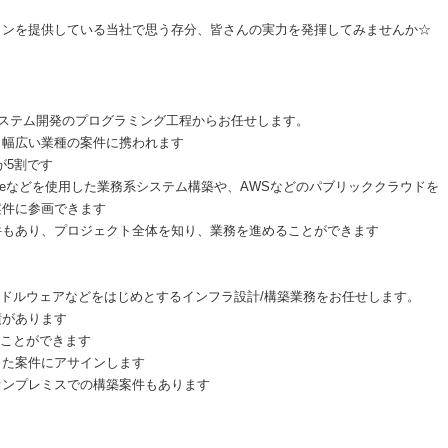
ョンを提供している当社で思う存分、皆さんの実力を発揮してみませんか☆
系システム開発のプログラミング工程からお任せします。
、幅広い業種の案件に携われます
が5割です
esforceなどを使用した業務系システム構築や、AWSなどのパブリッククラウドを
案件に参画できます
件もあり、プロジェクト全体を知り、業務を進めることができます
やミドルウェアなどをはじめとするインフラ設計/構築業務をお任せします。
績があります
ることができます
した案件にアサインします
オンプレミスでの構築案件もあります