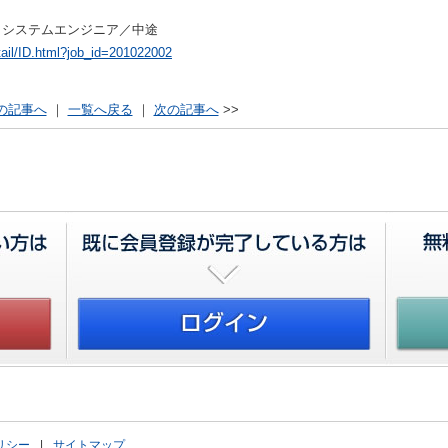
／システムエンジニア／中途
tail/ID.html?job_id=201022002
の記事へ
｜
一覧へ戻る
｜
次の記事へ
>>
リシー
|
サイトマップ