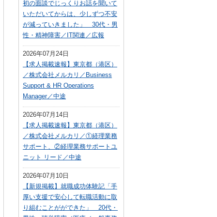
初の面談でじっくりお話を聞いて
いただいてからは、少しずつ不安
が減っていきました」 30代・男
性・精神障害／IT関連／広報
2026年07月24日
【求人掲載速報】東京都（港区）
／株式会社メルカリ／Business
Support & HR Operations
Manager／中途
2026年07月14日
【求人掲載速報】東京都（港区）
／株式会社メルカリ／①経理業務
サポート、②経理業務サポートユ
ニット リード／中途
2026年07月10日
【新規掲載】就職成功体験記「手
厚い支援で安心して転職活動に取
り組むことがができた」 20代・