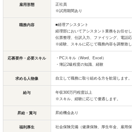
正社員
雇用形態
※試用期間あり
■経理アシスタント
職務内容
経理部においてアシスタント業務をお任せし
伝票整理、仕訳入力、ファイリング、電話応
※経験、スキルに応じて職務内容を調整致し
・PCスキル（Word、Excel）
応募要件・必要スキル
・簿記2級程度の知識、経験
自立して職務に取り組める方を歓迎します。
求める人物像
年収300万円程度以上
給与
※スキル、経験に応じて優遇します。
昇給機会あり
昇給・賞与
社会保険完備（健康保険、厚生年金、雇用保
福利厚生