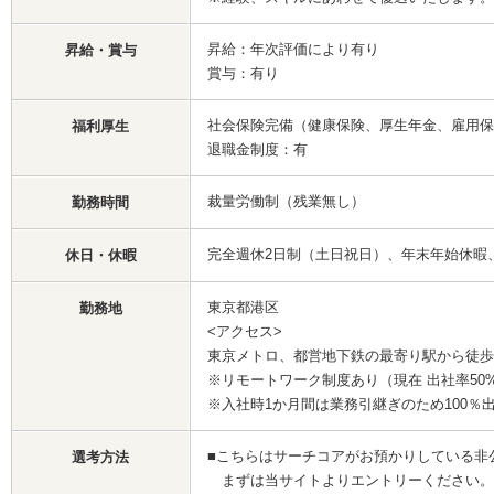
昇給：年次評価により有り
昇給・賞与
賞与：有り
社会保険完備（健康保険、厚生年金、雇用保
福利厚生
退職金制度：有
裁量労働制（残業無し）
勤務時間
完全週休2日制（土日祝日）、年末年始休暇
休日・休暇
東京都港区
勤務地
<アクセス>
東京メトロ、都営地下鉄の最寄り駅から徒歩
※リモートワーク制度あり（現在 出社率50
※入社時1か月間は業務引継ぎのため100％
■こちらはサーチコアがお預かりしている非
選考方法
まずは当サイトよりエントリーください。