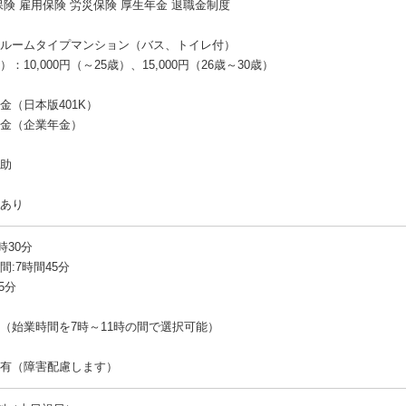
保険 雇用保険 労災保険 厚生年金 退職金制度
ルームタイプマンション（バス、トイレ付）
：10,000円（～25歳）、15,000円（26歳～30歳）
金（日本版401K）
金（企業年金）
助
あり
時30分
:7時間45分
5分
（始業時間を7時～11時の間で選択可能）
有（障害配慮します）