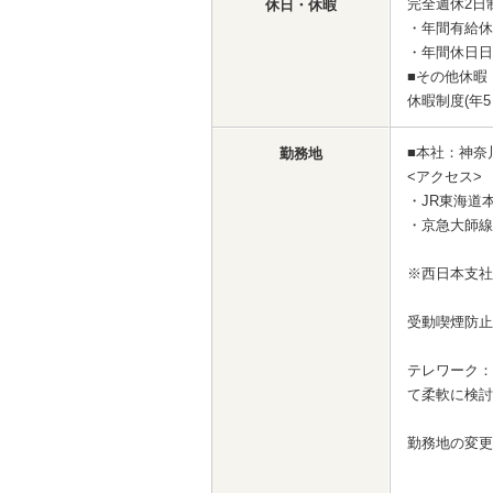
完全週休2日
休日・休暇
・年間有給休
・年間休日日
■その他休暇：
休暇制度(年5
■本社：神奈
勤務地
<アクセス>
・JR東海道
・京急大師線
※西日本支社
受動喫煙防止
テレワーク：
て柔軟に検討
勤務地の変更