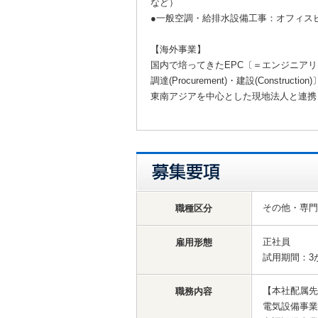
など）
●一般空調・給排水設備工事：オフィス
【海外事業】
国内で培ってきたEPC〔＝エンジニアリング(E
調達(Procurement)・建設(Construct
東南アジアを中心とした現地法人と連携
その他・専
職種区分
正社員
雇用形態
試用期間：3
【本社配属先
職務内容
電気設備事業