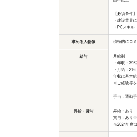
高卒以上
【必須条件】
・建設業界に
・PCスキル（
積極的にコミ
求める人物像
月給制
給与
・年収：395
・月給：216,
年収は基本給
※ご経験等を
手当：通勤手
昇給：あり
昇給・賞与
賞与：あり※
※2024年