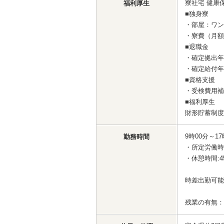
寮社宅 健康
福利厚生
■独身寮
・部屋：ワン
・寮費（月額）
■退職金
・確定拠出年
・確定給付年
■資格支援
・受検費用補
■福利厚生
財形貯蓄制度
9時00分～17
勤務時間
・所定労働時間
・休憩時間:4
時差出勤可能
残業の有無：