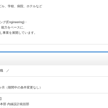
ビル、学校、病院、ホテルなど
ngineering)・
ion)〕能力をベースに、
し事業を展開しています。
門職 ／
か月（期間中の条件変更なし）
】
本部 内線設計統括部