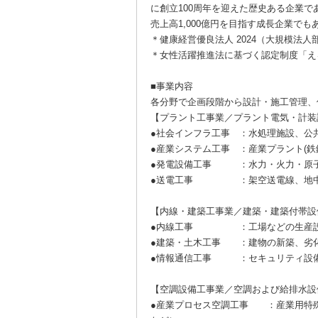
に創立100周年を迎えた歴史ある企業
売上高1,000億円を目指す成長企業でも
＊健康経営優良法人 2024（大規模法人
＊女性活躍推進法に基づく認定制度「え
■事業内容
各分野で企画段階から設計・施工管理、
【プラント工事業／プラント電気・計装
●社会インフラ工事 ：水処理施設、公共
●産業システム工事 ：産業プラント(鉄
●発電設備工事 ：水力・火力・原子
●送電工事 ：架空送電線、地中
【内線・建築工事業／建築・建築付帯設
●内線工事 ：工場などの生産設備
●建築・土木工事 ：建物の新築、劣
●情報通信工事 ：セキュリティ設備
【空調設備工事業／空調および給排水設
●産業プロセス空調工事 ：産業用特