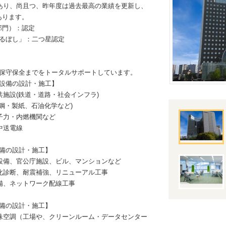
であり、尚且つ、昨年度は過去最高の業績を更新し、
あります。
部門）：認定
るぼし」：二つ星認定
保守保全までをトータルサポートしています。
設備の設計・施工】
施設(鉄道・道路・社会インフラ)
鋼・製紙、石油化学など)
力・内燃機関など
送電線
備の設計・施工】
、官公庁施設、ビル、マンションなど
化診断、耐震補強、リニューアル工事
、ネットワーク配線工事
備の設計・施工】
殊空調（工場や、クリーンルーム・データセンター