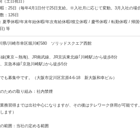
制（土日祝日）
暇：25日（毎年4月1日付で25日支給。※入社月に応じて変動。3月入社の場合
数：126日
夏季休暇/年末年始休暇/年次有給休暇/積立休暇 / 慶弔休暇 / 転勤休暇 / 帰国休
日) 等
川県/川崎市幸区堀川町580 ソリッドスクエア西館
本線(東京～熱海)、JR南武線、JR京浜東北線｢川崎駅｣から徒歩8分
、京急本線｢京急川崎駅｣から徒歩5分
でも募集中です。（大阪市淀川区宮原4-6-18 新大阪和幸ビル）
のための取り組み：社内禁煙
業務習得までは出社中心になりますが、その後はテレワーク併用が可能です
します）
の範囲：当社の定める範囲