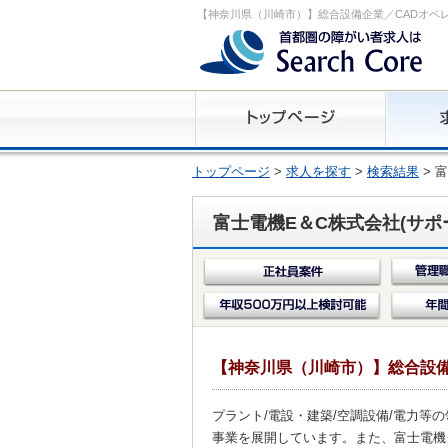
【神奈川県（川崎市）】総合設備企業／CADオペ
トップページ
>
求人を探す
>
検索結果
> 
富士電機E＆C株式会社(サポ
【神奈川県（川崎市）】総合設備
プラント/電設・建築/空調設備/電力等
事業を展開しています。また、富士電機