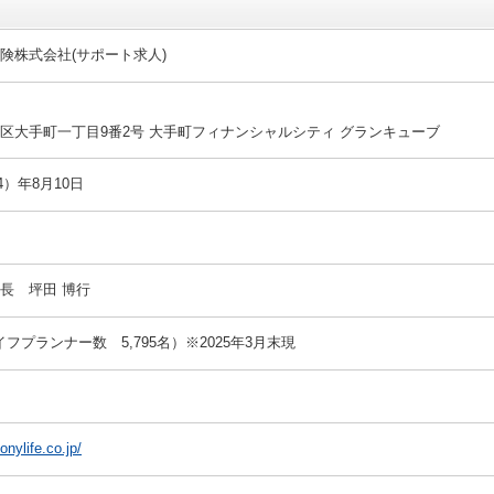
険株式会社(サポート求人)
区大手町一丁目9番2号 大手町フィナンシャルシティ グランキューブ
4）年8月10日
長 坪田 博行
ライフプランナー数 5,795名）※2025年3月末現
onylife.co.jp/