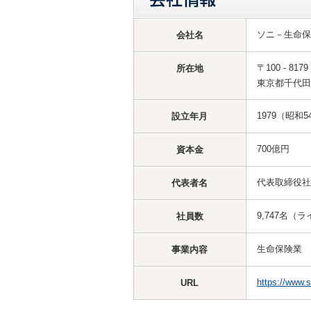
ソニ－生命保
会社名
〒100 - 8179
所在地
東京都千代田
1979（昭和5
設立年月
700億円
資本金
代表取締役社
代表者名
9,747名（
社員数
生命保険業
事業内容
https://www.s
URL