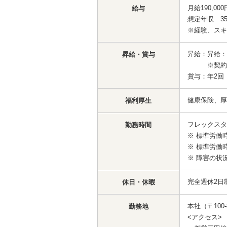
月給190,000
給与
想定年収 35
※経験、スキ
昇給：昇給：
昇給・賞与
※契約社員
賞与：年2回
健康保険、厚
福利厚生
フレックスタ
勤務時間
※ 標準労働時間
※ 標準労働
※ 障害の状
完全週休2日
休日・休暇
本社（〒10
勤務地
<アクセス>