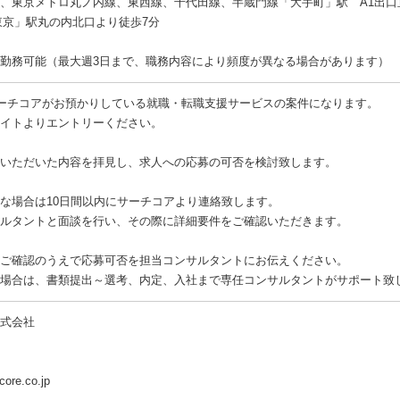
、東京メトロ丸ノ内線、東西線、千代田線、半蔵門線「大手町」駅 A1出口
東京」駅丸の内北口より徒歩7分
勤務可能（最大週3日まで、職務内容により頻度が異なる場合があります）
ーチコアがお預かりしている就職・転職支援サービスの案件になります。
イトよりエントリーください。
いただいた内容を拝見し、求人への応募の可否を検討致します。
な場合は10日間以内にサーチコアより連絡致します。
ルタントと面談を行い、その際に詳細要件をご確認いただきます。
ご確認のうえで応募可否を担当コンサルタントにお伝えください。
場合は、書類提出～選考、内定、入社まで専任コンサルタントがサポート致
式会社
core.co.jp