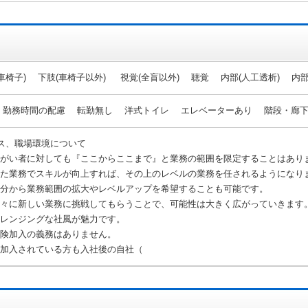
車椅子) 下肢(車椅子以外) 視覚(全盲以外) 聴覚 内部(人工透析) 内
 勤務時間の配慮 転勤無し 洋式トイレ エレベーターあり 階段・廊
ス、職場環境について
がい者に対しても『ここからここまで』と業務の範囲を限定することはあり
た業務でスキルが向上すれば、その上のレベルの業務を任されるようになり
分から業務範囲の拡大やレベルアップを希望することも可能です。
々に新しい業務に挑戦してもらうことで、可能性は大きく広がっていきます
レンジングな社風が魅力です。
険加入の義務はありません。
加入されている方も入社後の自社（