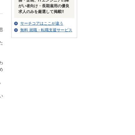
務・企画、ITエンジニアの障
がい者向け・長期雇用の優良
求人のみを厳選して掲載!!
サーチコアはここが違う
思
無料 就職・転職支援サービス
た
わ
め
る
い