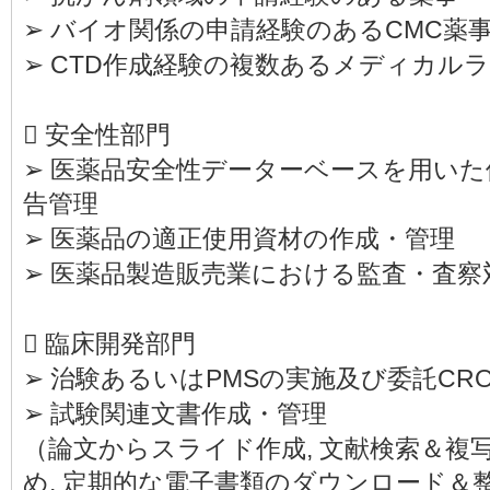
➢ バイオ関係の申請経験のあるCMC薬
➢ CTD作成経験の複数あるメディカル
 安全性部門
➢ 医薬品安全性データーベースを用い
告管理
➢ 医薬品の適正使用資材の作成・管理
➢ 医薬品製造販売業における監査・査察
 臨床開発部門
➢ 治験あるいはPMSの実施及び委託C
➢ 試験関連文書作成・管理
（論文からスライド作成, 文献検索＆複写
め, 定期的な電子書類のダウンロード＆