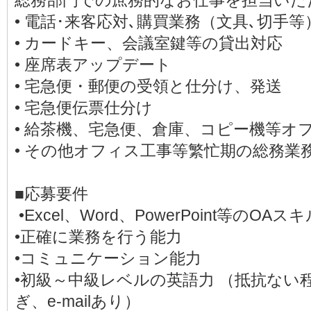
総務部門での庶務的なお仕事を担当いた
• 電話･来客応対､購買業務（文具､切手等
• カードキー、会議室鍵等の貸出対応
• 座席表アップデート
• 宅急便・郵便の受領と仕分け、発送
• 宅急便伝票仕分け
• 給茶機、宅急便、倉庫、コピー機等オ
• その他オフィス工事等繁忙期の総務業
■応募要件
•Excel、Word、PowerPoint等のOAス
•正確に業務を行う能力
•コミュニケーション能力
•初級～中級レベルの英語力 （抵抗ない
ぎ、e-mailあり）